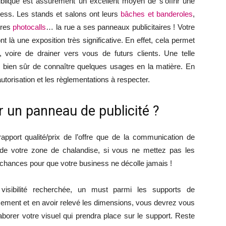
publique est assurément un excellent moyen de s’offrir une
iness. Les stands et salons ont leurs
bâches et banderoles
,
tres
photocalls
… la rue a ses panneaux publicitaires ! Votre
nt là une exposition très significative. En effet, cela permet
, voire de drainer vers vous de futurs clients. Une telle
e bien sûr de connaître quelques usages en la matière. En
orisation et les règlementations à respecter.
er un panneau de publicité ?
apport qualité/prix de l’offre que de la communication de
ure de votre zone de chalandise, si vous ne mettez pas les
s chances pour que votre business ne décolle jamais !
 visibilité recherchée, un must parmi les supports de
cement et en avoir relevé les dimensions, vous devrez vous
aborer votre visuel qui prendra place sur le support. Reste