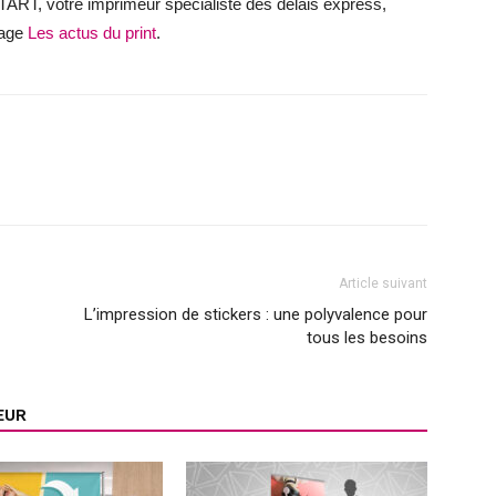
TART, votre imprimeur spécialiste des délais express,
page
Les actus du print
.
Article suivant
L’impression de stickers : une polyvalence pour
tous les besoins
EUR